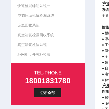
充
快速检漏辅助系统一
系统
空调压缩机氦检漏系统
主要
充氦回收系统
性能
● 
真空箱氦检漏回收系统
● 
真空箱氦检漏系统
● 
● 
环网柜，开关柜捡漏
● 
● 
● 
TEL-PHONE
● 
18001831780
● 
充
性能
查看全部
● 
● 