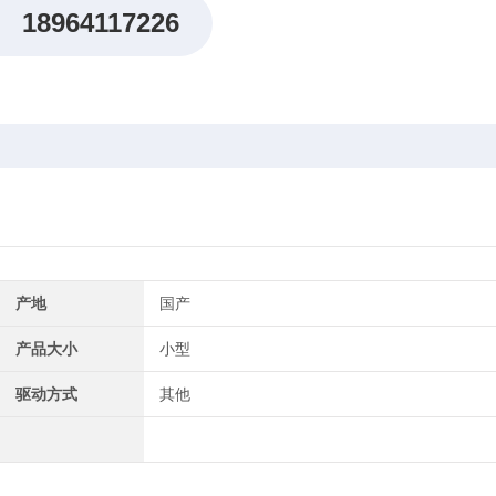
18964117226
产地
国产
产品大小
小型
驱动方式
其他