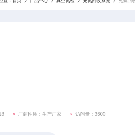
位置：
首页
产品中心
真空氦检
充氦回收系统
充氦回
系统、充氦加压系统、氦气回收系统、流水线传输系统、电器控
18
厂商性质：生产厂家
访问量：3600