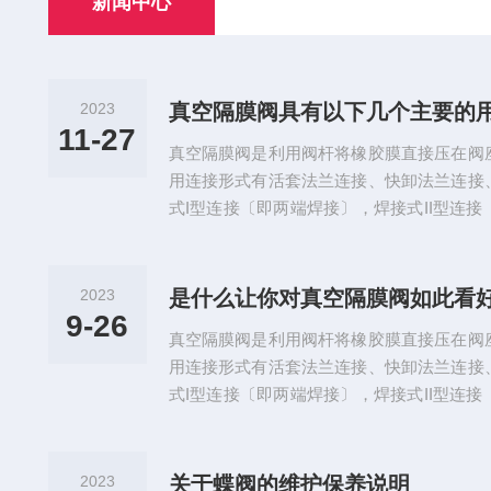
新闻中心
2023
真空隔膜阀具有以下几个主要的
11-27
真空隔膜阀是利用阀杆将橡胶膜直接压在阀
用连接形式有活套法兰连接、快卸法兰连接
式I型连接〔即两端焊接〕，焊接式II型连
适用的工作介质为空气及非腐蚀性气体。真
流通能力较同规格的其他类型阀大；无泄漏
调节。隔膜把介质与阀杆上腔隔离，所以没
2023
是什么让你对真空隔膜阀如此看
隔膜和衬里材料的限制，耐压性、耐温性较差，
9-26
真空隔膜阀是利用阀杆将橡胶膜直接压在阀
用连接形式有活套法兰连接、快卸法兰连接
式I型连接〔即两端焊接〕，焊接式II型连
适用的工作介质为空气及非腐蚀性气体。其
了工作介质的纯净，同时也防止管路中介质
外，阀杆处不需要采用任何形式的单独密封
2023
关于蝶阀的维护保养说明