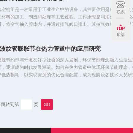
式刀闸阀是具有精密构造，工艺性好，结构紧凑等特点，密封...
真空机组是一种常用于工业生产中的设备，其主要作用是对空气进行
联系
现材料的加工、制造和处理等工艺过程。工作原理是利用旋转的叶轮
时，将空气抽入腔体内，并通过排气阀口排出。其抽气效率较高，且
类型的气体。除此之外，旋片真空机组还具有简单易操作、维护成本
顶部
旋片真空机组是由高压级与低压级二部分组成，它的吸入口与真空容
备连接，在运转时容器内的气体将大量吸入与排出。当设备获得真空
波纹管膨胀节在热力管道中的应用研究
排气阀片将封闭，高压级吸入的气体将转送到第二级，并经第二...
资源节约型与环境友好型社会的深入发展，环保节能理念融入生活生
面，逐渐成为时代发展潮流。如何在热力管道中体现环保节能理念，
降低热损耗，以实现资源的优化合理配置，成为现阶段各技术人员研
难点问题。将波纹管膨胀节应用于热力管道中，不仅能最大限度降低
过程中的损耗量，还能在一定程度上对其热量进行补充。1.波纹管膨
选择技巧1.1波纹管膨胀节的分类通常情况下，市面上销售的波纹管膨
以分为两类，其一是约束型膨胀节，较为常见的有铰链型...
跳转到第
页