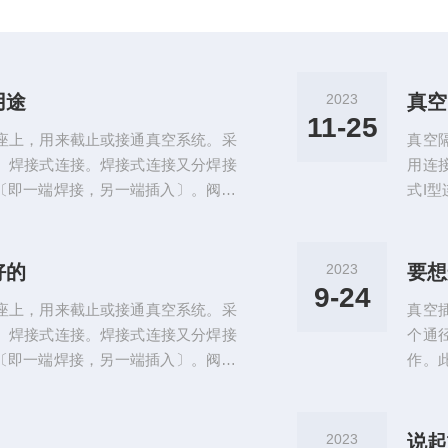
用途
2023
真空
11-25
座上，用来截止或接通真空系统。采
真空
、焊接式连接。焊接式连接又分焊接
用连
接〔即一端焊接，另一端插入〕。阀门
式I
空隔膜阀的结构简单、流体阻力小、
适用
，能用于高粘度及有悬浮颗粒介质的
流通
有填料介质也不会外漏。但是，由于
调节
好的
2023
要想
一般只适用于1...
隔膜
9-24
座上，用来截止或接通真空系统。采
真空
、焊接式连接。焊接式连接又分焊接
个通
接〔即一端焊接，另一端插入〕。阀门
作。
操纵机构与介质通路隔开，不但保证
通特
冲击操纵机构工作部件的可能性。此
口跟
，除非在控制有害介质中作为安全设
卡阻
2023
说起