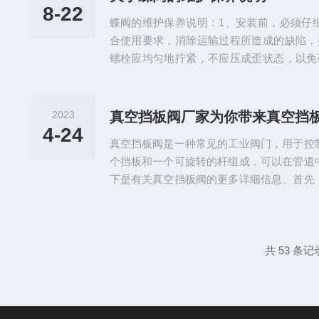
施使用。隔膜阀中，由于工作介质接触的仅仅是
8-22
蝶阀的维护保养说明：1、安装前，必须仔
合使用要求，消除运输过程所造成的缺陷，
螺栓应均匀地拧紧，不应压成歪状态，以免
电动蝶阀在使用过程中，应经常保持清洁
时，应立即停止使用，查明原因清除故障。
接装置在管路上。一般情况下，可安装在
2023
真空挡板阀厂家为你带来真空挡
修，注意截止阀介质流向应是纵阀瓣下面往上
4-24
真空挡板阀是一种常见的工业阀门，用于控
个挡板和一个可旋转的杆组成，可以在管道
下是有关真空挡板阀的更多详细信息。首先
由铸铁、不锈钢或其他金属制成。挡板连接
动操作机构上。当操作杆时，挡板会从管道
节流量或全关闭流体的目的。其次，真空挡
维护和清洁。由于其简单的结构，拆卸和重新组
共 53 条记