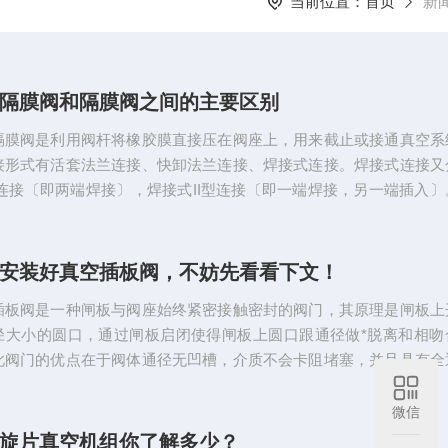
当前位置：
首页
新
隔膜阀和隔膜阀之间的主要区别
隔膜阀是利用阀杆将橡胶膜直接压在阀座上，用来截止或接通真空系
接形式有活套法兰连接、快卸法兰连接、焊接式连接。焊接式连接又
型连接〔即两端焊接〕，焊接式II型连接〔即一端焊接，另一端插入〕
的工作介质为空气及非腐蚀性气体。真空隔膜阀的结构简单、流体阻
能力较同规格的其他类型阀大；无泄漏，能用于高粘度及有悬浮颗粒
。隔膜把介质与阀杆上腔隔离，所以没有填料介质也不会外漏。但是
安装好真空插板阀，不妨先看看下文！
和衬里材料的限制，耐压性、耐温性较差，一般只适用于1...
插板阀是一种闸板与阀座始终紧密接触密封的阀门，其原理是闸板上
径大小的圆口，通过闸板启闭使得闸板上圆口跟通径做*脱离和相吻
此阀门的优点在于阀体通径无凹槽，介质不会卡阻堵塞，并且具有全
性。其原理是闸板上开有一个通径大小的圆口，通过闸板启闭使得闸
通径做*脱离和相吻合的动作。此阀门的优点在于阀体通径无凹槽，介
微信
堵塞，并且具有全通径流通特性，其密封结构可以分软密封、硬密封
旋片真空机组你了解多少？