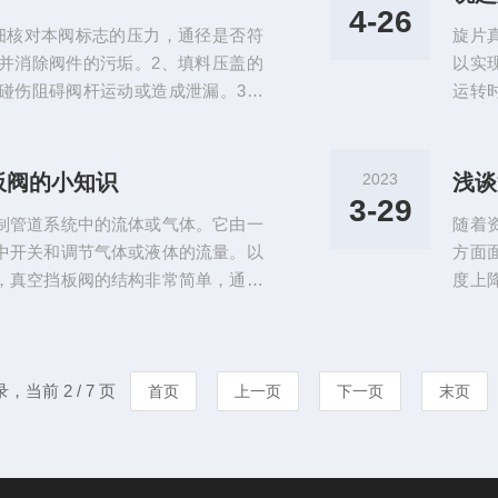
隔膜和阀体，二...
穿透
4-26
细核对本阀标志的压力，通径是否符
旋片
并消除阀件的污垢。2、填料压盖的
以实
碰伤阻碍阀杆运动或造成泄漏。3、
运转
，传动螺纹必须定期润滑，发现故障
各种
4、安装时，可将阀门按连接方式直
点。
管路任意位置上，但需便于操作的检
空设
板阀的小知识
2023
浅谈
流，升降式止回阀只能水平...
压级
3-29
制管道系统中的流体或气体。它由一
随着
中开关和调节气体或液体的流量。以
方面
，真空挡板阀的结构非常简单，通常
度上
在杆上，而杆的一端连接在手动或自
的重
中移开或遮挡管道的孔洞，以达到调
运输
板阀的优点之一是它可以轻松地进行
号的
装该阀门非常容易。...
录，当前 2 / 7 页
致可
首页
上一页
下一页
末页