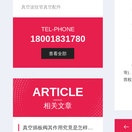
真空波纹管真空配件
材料
真空
TEL-PHONE
18001831780
真空
耐
查看全部
鸣富
等)
营权
ARTICLE
相关文章
真空插板阀其作用究竟是怎样的呢？