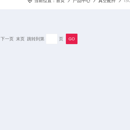
当前位置：
首页
产品中心
真空配件
I
一页 下一页 末页 跳转到第
页