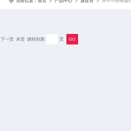
当前位置：
首页
产品中心
波纹管
单环不锈钢编
一页 下一页 末页 跳转到第
页