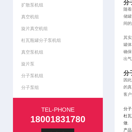
分
扩散泵机组
随着
真空机组
储罐
间的
旋片真空机组
其实
杜瓦瓶罐分子泵机组
罐体
真空泵机组
确保
出气
旋片泵
分
分子泵机组
因此
分子泵组
的真
客户
TEL-PHONE
分子
杜瓦
18001831780
做.
产品