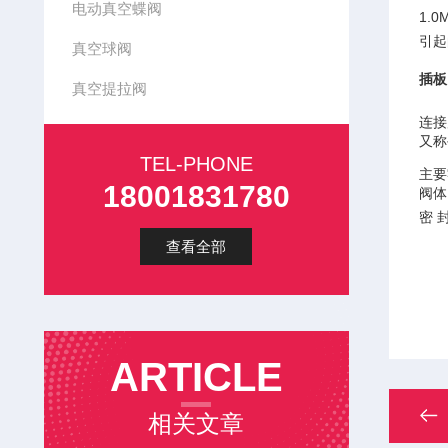
电动真空蝶阀
1.
引起
真空球阀
插板
真空提拉阀
连接
又称
TEL-PHONE
主要
18001831780
阀体
密 
查看全部
ARTICLE
相关文章