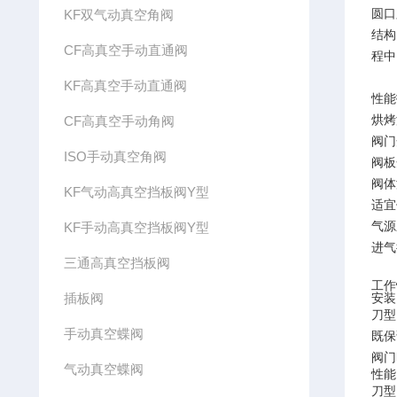
圆口
KF双气动真空角阀
结构
CF高真空手动直通阀
程中
KF高真空手动直通阀
性能
烘烤
CF高真空手动角阀
阀门
ISO手动真空角阀
阀板
阀体漏
KF气动高真空挡板阀Y型
适宜使
气源压
KF手动高真空挡板阀Y型
进气
三通高真空挡板阀
工作
插板阀
安装
刀型
手动真空蝶阀
既保
阀门
气动真空蝶阀
性能
刀型